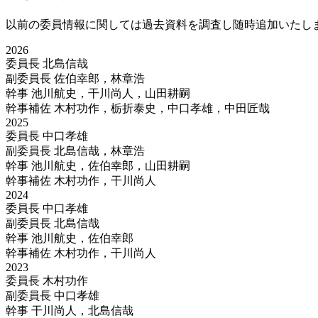
以前の委員情報に関しては過去資料を調査し随時追加いたし
2026
委員長
北島信哉
副委員長
佐伯幸郎，林章浩
幹事
池川航史，干川尚人，山田耕嗣
幹事補佐
木村功作，栃折泰史，中口孝雄，中田匠哉
2025
委員長
中口孝雄
副委員長
北島信哉，林章浩
幹事
池川航史，佐伯幸郎，山田耕嗣
幹事補佐
木村功作，干川尚人
2024
委員長
中口孝雄
副委員長
北島信哉
幹事
池川航史，佐伯幸郎
幹事補佐
木村功作，干川尚人
2023
委員長
木村功作
副委員長
中口孝雄
幹事
干川尚人，北島信哉