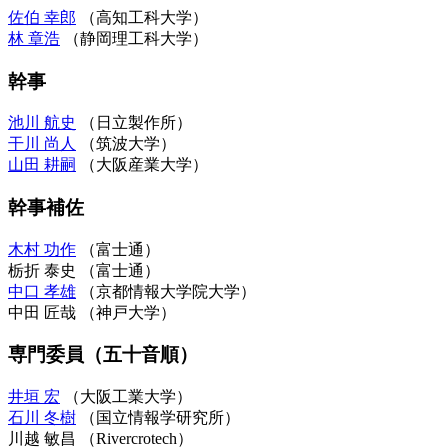
佐伯 幸郎
（高知工科大学）
林 章浩
（静岡理工科大学）
幹事
池川 航史
（日立製作所）
干川 尚人
（筑波大学）
山田 耕嗣
（大阪産業大学）
幹事補佐
木村 功作
（富士通）
栃折 泰史
（富士通）
中口 孝雄
（京都情報大学院大学）
中田 匠哉
（神戸大学）
専門委員（五十音順）
井垣 宏
（大阪工業大学）
石川 冬樹
（国立情報学研究所）
川越 敏昌
（Rivercrotech）