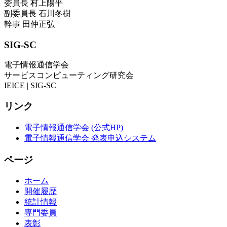
委員長
村上陽平
副委員長
石川冬樹
幹事
田仲正弘
SIG-SC
電子情報通信学会
サービスコンピューティング研究会
IEICE | SIG-SC
リンク
電子情報通信学会 (公式HP)
電子情報通信学会 発表申込システム
ページ
ホーム
開催履歴
統計情報
専門委員
表彰