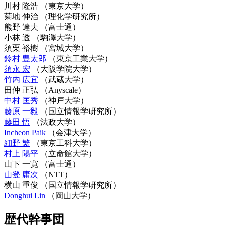
川村 隆浩
（東京大学）
菊地 伸治
（理化学研究所）
熊野 達夫
（富士通）
小林 透
（駒澤大学）
須栗 裕樹
（宮城大学）
鈴村 豊太郎
（東京工業大学）
須永 宏
（大阪学院大学）
竹内 広宜
（武蔵大学）
田仲 正弘
（Anyscale）
中村 匡秀
（神戸大学）
藤原 一毅
（国立情報学研究所）
藤田 悟
（法政大学）
Incheon Paik
（会津大学）
細野 繁
（東京工科大学）
村上 陽平
（立命館大学）
山下 一寛
（富士通）
山登 庸次
（NTT）
横山 重俊
（国立情報学研究所）
Donghui Lin
（岡山大学）
歴代幹事団